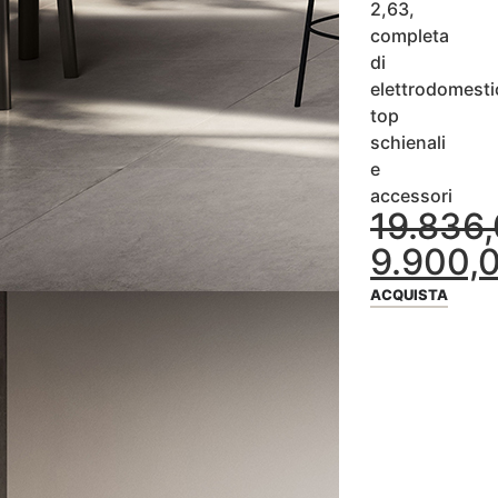
2,63,
completa
di
elettrodomesti
top
schienali
e
accessori
19.836
9.900,
ACQUISTA