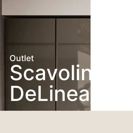
Outlet
Scavolini
DeLinea